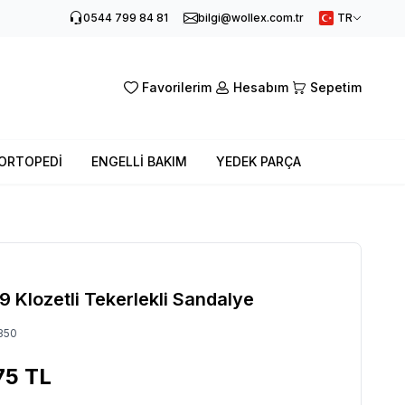
0544 799 84 81
bilgi@wollex.com.tr
TR
Favorilerim
Hesabım
Sepetim
ORTOPEDİ
ENGELLİ BAKIM
YEDEK PARÇA
Klozetli Tekerlekli Sandalye
350
75
TL