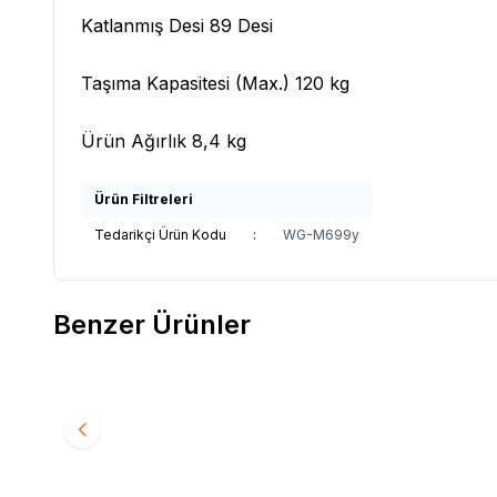
Katlanmış Desi 89 Desi
Taşıma Kapasitesi (Max.) 120 kg
Ürün Ağırlık 8,4 kg
Ürün Filtreleri
Tedarikçi Ürün Kodu
:
WG-M699y
Benzer Ürünler
WOLLEX
8001-12 UNO CP Engelli Puseti
RACE E
Favorilere Ekle
Favori
48.268,33
TL
154.79