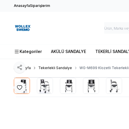
Anasayfa
Siparişlerim
Kategoriler
AKÜLÜ SANDALYE
TEKERLİ SANDAL
Ana Sayfa
Tekerlekli Sandalye
WG-M699 Klozetli Tekerlekli
Paylaş
Favoriye Ekle