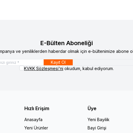
E-Bülten Aboneliği
mpanya ve yeniliklerden haberdar olmak için e-bültenimize abone ol
Kayıt Ol
KVKK Sözleşmesi'ni
okudum, kabul ediyorum.
Hızlı Erişim
Üye
Anasayfa
Yeni Bayilik
Yeni Ürünler
Bayi Girişi