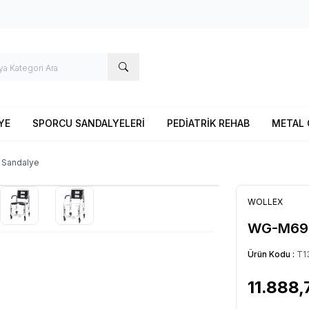
YE
SPORCU SANDALYELERİ
PEDİATRİK REHAB
METAL 
 Sandalye
WOLLEX
WG-M699 
Ürün Kodu :
T1
11.888,