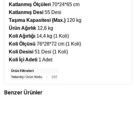
Katlanmış Ölçüleri
70*24*65 cm
Katlanmış Desi
55 Desi
Taşıma Kapasitesi (Max.)
120 kg
Ürün Ağırlık
12,6 kg
Koli Ağırlığı
14,4 kg (1 Koli)
Koli Ölçüsü
76
*28*72 cm (1 Koli)
Koli Desisi
51
Desi (1 Koli)
Koli İçi Adeti
1 Adet
Ürün Filtreleri
Tedarikçi Ürün Kodu
:
201
Benzer Ürünler
WOLLEX
8001-12 UNO CP Engelli
RACE EVO
RACER EVO Engelli Puseti
Puseti
Favorilere Ekle
Favorilere Ekle
48.304,97
TL
154.909,03
TL
Sepete Ekle
Sepete Ekle