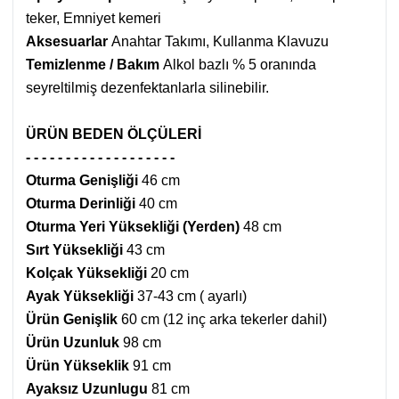
teker, Emniyet kemeri
Aksesuarlar
Anahtar Takımı, Kullanma Klavuzu
Temizlenme / Bakım
Alkol bazlı % 5 oranında
seyreltilmiş dezenfektanlarla silinebilir.
ÜRÜN BEDEN ÖLÇÜLERİ
- - - - - - - - - - - - - - - - - - -
Oturma Genişliği
46 cm
Oturma Derinliği
40
cm
Oturma Yeri Yüksekliği (Yerden)
48 cm
Sırt Yüksekliği
43 cm
Kolçak Yüksekliği
20 cm
Ayak Yüksekliği
37-43 cm ( ayarlı)
Ürün Genişlik
60 cm (12 inç arka tekerler
dahil)
Ürün Uzunluk
98 cm
Ürün Yükseklik
9
1 cm
Ayaksız Uzunlugu
81 cm