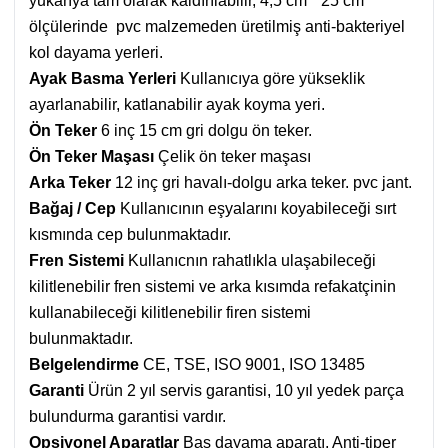
yukarıya tam olarak kaldırılabilir, 4,5 cm * 25 cm
ölçülerinde pvc malzemeden üretilmiş anti-bakteriyel
kol dayama yerleri.
Ayak Basma Yerleri
Kullanıcıya göre yükseklik
ayarlanabilir, katlanabilir ayak koyma yeri.
Ön Teker
6 inç 15 cm gri dolgu ön teker.
Ön Teker Maşası
Çelik
ön teker maşası
Arka Teker
1
2 inç gri havalı-dolgu arka teker. pvc jant.
Bağaj / Cep
Kullanıcının eşyalarını koyabileceği sırt
kısmında cep bulunmaktadır.
Fren Sistemi
Kullanıcnın rahatlıkla ulaşabileceği
kilitlenebilir fren sistemi ve arka kısımda refakatçinin
kullanabileceği kilitlenebilir firen sistemi
bulunmaktadır.
Belgelendirme
CE, TSE, ISO 9001, ISO 13485
Garanti
Ürün 2 yıl servis garantisi, 10 yıl yedek parça
bulundurma garantisi vardır.
Opsiyonel Aparatlar
Baş dayama aparatı, Anti-tiper