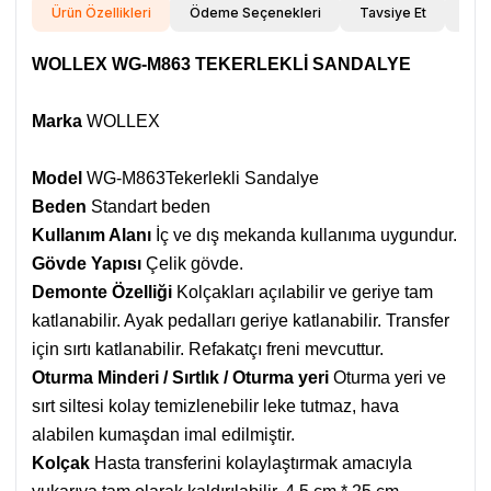
Ürün Özellikleri
Ödeme Seçenekleri
Tavsiye Et
İade
WOLLEX WG-M863 TEKERLEKLİ SANDALYE
Marka
WOLLEX
Model
WG-M863Tekerlekli Sandalye
Beden
Standart beden
Kullanım Alanı
İç ve dış mekanda kullanıma uygundur.
Gövde Yapısı
Çelik gövde.
Demonte Özelliği
Kolçakları açılabilir ve geriye tam
katlanabilir. Ayak pedalları geriye katlanabilir. Transfer
için sırtı katlanabilir. Refakatçı freni mevcuttur.
Oturma Minderi / Sırtlık / Oturma yeri
Oturma yeri ve
sırt siltesi kolay temizlenebilir leke tutmaz, hava
alabilen kumaşdan imal edilmiştir.
Kolçak
Hasta transferini kolaylaştırmak
amacıyla