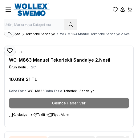
Favorilerim
Hesabım
Sepet
Paylaş
Ana Sayfa
Tekerlekli Sandalye
WG-M863 Manuel Tekerlekli Sandalye 2.Nesil
Favoriye Ekle
WOLLEX
WG-M863 Manuel Tekerlekli Sandalye 2.Nesil
Ürün Kodu :
T201
10.089,31
TL
Daha Fazla
WG-M863
Daha Fazla
Tekerlekli Sandalye
Gelince Haber Ver
Koleksiyon +
Teklif +
Fiyat Alarmı