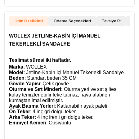
Ürün Özellikleri
Ödeme Seçenekleri
Tavsiye Et
İade
WOLLEX JETLINE-KABİN İÇİ MANUEL
TEKERLEKLİ SANDALYE
Teslimat süresi iki haftadır.
Marka:
WOLLEX
Model:
Jetline-Kabin İçi Manuel Tekerlekli Sandalye
Beden
: Standart beden 35 CM
Gövde Yapısı
: Çelik gövde..
Oturma ve Sırt Minderi:
Oturma yeri ve sırt şiltesi
kolay temizlenebilir leke tutmaz, hava alabilen
kumaştan imal edilmiştir.
Ayak Basma Yerleri
: Katlanabilir ayak paleti.
Ön Teker
: 4 inç gri dolgu teker.
Arka Teker:
4 inç frenli gri dolgu teker.
Emniyet Kemeri
: Opsiyonlu