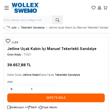
Favorilerim
Hesabım
Sepet
Paylaş
Ana Sayfa
Tekerlekli Sandalye
Jetline Uçak Kabin İçi Manuel Tekerlekli Sandalye
Favoriye Ekle
WOLLEX
Jetline Uçak Kabin İçi Manuel Tekerlekli Sandalye
Ürün Kodu :
T1321
39.657,88
TL
SEPETE EKLE
Daha Fazla
Jetline-Kabin
Daha Fazla
Tekerlekli Sandalye
Adet
SEPETE EKLE
Koleksiyon +
Teklif +
Fiyat Alarmı