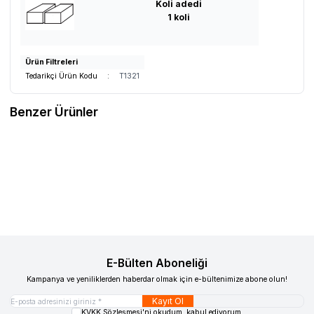
Koli adedi
1 koli
Ürün Filtreleri
Tedarikçi Ürün Kodu
:
T1321
Benzer Ürünler
WOLLEX
8001-12 UNO CP Engelli
RACE EVO
RACER EVO Engelli Puseti
Puseti
Favorilere Ekle
Favorilere Ekle
48.322,63
TL
154.965,67
TL
Sepete Ekle
Sepete Ekle
E-Bülten Aboneliği
Kampanya ve yeniliklerden haberdar olmak için e-bültenimize abone olun!
Kayıt Ol
KVKK Sözleşmesi'ni
okudum, kabul ediyorum.