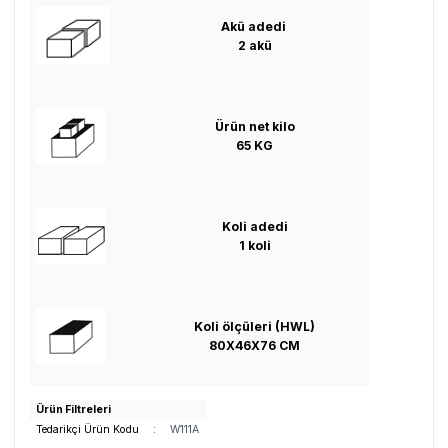
Akü adedi
2 akü
Ürün net kilo
65 KG
Koli adedi
1 koli
Koli ölçüleri (HWL)
80X46X76 CM
Ürün Filtreleri
Tedarikçi Ürün Kodu
:
W111A