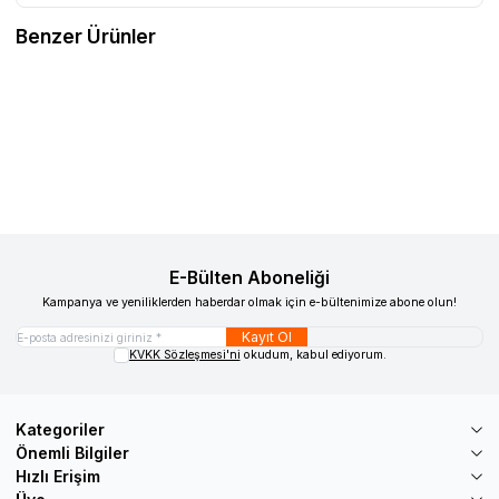
Benzer Ürünler
SWEMO
Swemo SW-P170 Özellikli
SWEMO
Swemo APP109 Ayağa
Yeni
Yeni
Akülü Tekerlekli Sandalye
Kaldıran Akülü Sandalye
Favorilere Ekle
Favorilere Ekle
189.000,00
TL
295.000,00
TL
Sepete Ekle
Sepete Ekle
E-Bülten Aboneliği
Kampanya ve yeniliklerden haberdar olmak için e-bültenimize abone olun!
Kayıt Ol
KVKK Sözleşmesi'ni
okudum, kabul ediyorum.
Kategoriler
Önemli Bilgiler
Hızlı Erişim