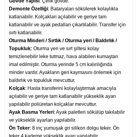
Gövde Yapısı
: Çelik gövde.
Demonte Özelliği
: Bataryaları sökülerek kolaylıkla
katlanabilir. Kolçakları açılabilir ve geriye tam
katlanabilir ve ayak pedalları çıkartılabilir.
Transfer için
sırtı katlanabilir.
Oturma Minderi / Sırtlık / Oturma yeri / Baldırlık /
Topukluk:
Oturma yeri ve sırt şiltesi kolay
temizlenebilir leke tutmaz, hava alabilen kumaştan
imal edilmiştir.
Oturma yerinde 5 cm kalınlığında
minder vardır. Ayakların
geri kaymasını önlemek için
baldırlık ve topukluk mevcuttur.
Kolçak
: Hasta transferini kolaylaştırmak amacıyla
açılabilir ve geriye tam katlanabilir yükseklik ayarı
yapılabilir poliüretan kolçaklar mevcuttur.
Ayak Basma Yerleri
: Ayak paletleri sökülüp takılabilir
ve yükseklik ayarları yapılabilir.
Ön Teker
: 8 inç yumuşak gri silikon dolgu teker. Ön
teker 4 kademe yükseklik ayarı yapılabilir.