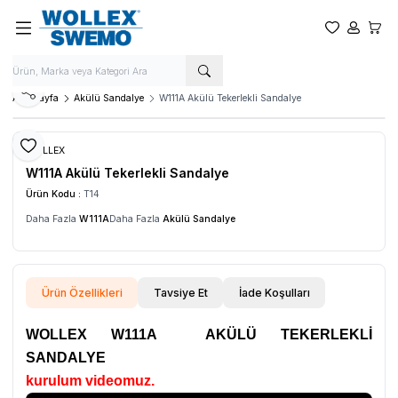
Favorilerim
Hesabım
Sepet
Paylaş
Ana Sayfa
Akülü Sandalye
W111A Akülü Tekerlekli Sandalye
Favoriye Ekle
WOLLEX
W111A Akülü Tekerlekli Sandalye
Ürün Kodu :
T14
Daha Fazla
W111A
Daha Fazla
Akülü Sandalye
Ürün Özellikleri
Tavsiye Et
İade Koşulları
WOLLEX W111A
AKÜLÜ TEKERLEKLİ
SANDALYE
kurulum videomuz.