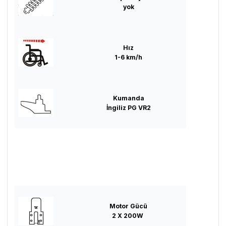
yok
Hız
1-6 km/h
Kumanda
İngiliz PG VR2
Motor Gücü
2 X 200W