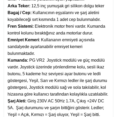
Arka Teker:
12,5 inç yumuşak gri silikon dolgu teker
Bagaj / Cep:
Kullanıcının eşyalarını ve şarj aletini
koyabileceği sırt kısmında 1 adet cep bulunmalıdır.
Fren Sistemi:
Elektronik motor freni vardır. Kumanda
kontrol kolunu bıraktığınız anda motorlar durur.
Emniyet Kemeri
: Kullananın emniyeti açısında
sandalyede ayarlanabilir emniyet kemeri
bulunmaktadır.
Kumanda:
PG VR2 Joystick modülü ve güç modülü
vardır. Joystick üzerinde yönlendirme kolu, sesli ikaz
butonu, 5 kademe hız seviyesi ayar butonu ve ledli
göstergesi, Yeşil, Sarı ve Kırmızı ledler ile şarj durumu
göstergesi, Joystick modülü sağ ve sola takılabilir, kol
hizasına göre kullanıcı tarafından kolaylıkla uzatılabilir.
Şarj Aleti:
Giriş 230V AC 50Hz 1.7A, Çıkış +24V DC
5A. Şarj durumunu ve şarjın bittiğini gösterir. Ledler;
Yeşil = Açık, Kırmızı = Şarj oluyor, Yeşil = Şarj bitti.