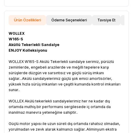
Ürün Özellikleri
Ödeme Seçenekleri
Tavsiye Et
İade
WOLLEX
W165-S
Aküllü Tekerlekli Sandalye
ENJOY Kolleksiyonu
WOLLEX W165-S Akülü Tekerlekli sandalye serimiz, pürüzlü
zeminlerde, engebeli arazilerde ve meğilli tepelere karşı
sürüşlerde düzgün ve sarsıntısız ve güçlü sürüş imkanı
sağlar...Akülü sandalyelerimiz güçlü şok emici amortisörler,
yüksek hızla sürüş imkanları ve çeşitli kumanda kontrol imkanları
sunar..
WOLLEX Akülü tekerlekli sandalyelerimiz her ne kadar dış
ortamda muthiş bir performans sergilesede iç ortamda da
inanılmaz manevra yeteneğine sahiptir..
Güçlü motor yapısı ile uzun süreli dış ortamda rahatsız olmadan,
yorulmadan ve zevk alarak kalmanızı sağlar..Aliminyum ekstra