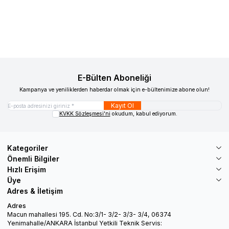
189.000,00
TL
295.000,00
TL
Sepete Ekle
Sepete Ekle
E-Bülten Aboneliği
Kampanya ve yeniliklerden haberdar olmak için e-bültenimize abone olun!
Kayıt Ol
KVKK Sözleşmesi'ni
okudum, kabul ediyorum.
Kategoriler
Önemli Bilgiler
Hızlı Erişim
Üye
Adres & İletişim
Adres
Macun mahallesi 195. Cd. No:3/1- 3/2- 3/3- 3/4, 06374
Yenimahalle/ANKARA İstanbul Yetkili Teknik Servis: