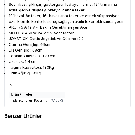
Sesli ikaz, ışıklı şarj göstergesi, led aydınlarma, 12° tırmanma
açısı, geriye düşmeyi önleyici denge tekeri,
10’ havalı ön teker, 16’’ havalı arka teker ve esnek süspansiyon
özelikleri ile konforlu sürüş sağlayan akülü tekerlekli sandalyedir.
AKÜ: 75 A 12 V * Bakım Gerektirmeyen Akü
MOTOR: 450 W 24 V * 2 Adet Motor
JOYSTICK: Curtis Joystick ve Güç modülü
Oturma Genişliği: 46cm
Dış Genişliği: 68cm
Toplam Yükseklik: 129 cm
Uzunluk: 114 cm
Taşıma Kapasitesi: 180Kg
Ürün Ağırlığı: 81Kg
<
Ürün Filtreleri
Tedarikçi Ürün Kodu
:
W165-S
Benzer Ürünler
SWEMO
Swemo SW-P170 Özellikli
SWEMO
Swemo APP109 Ayağa
Yeni
Yeni
Akülü Tekerlekli Sandalye
Kaldıran Akülü Sandalye
Favorilere Ekle
Favorilere Ekle