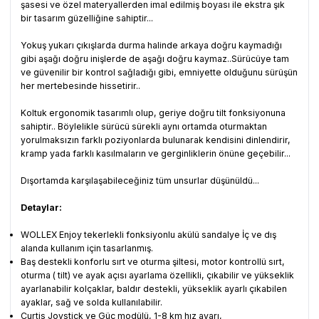
şasesi ve özel materyallerden imal edilmiş boyası ile ekstra şık
bir tasarım güzelliğine sahiptir...
Yokuş yukarı çıkışlarda durma halinde arkaya doğru kaymadığı
gibi aşağı doğru inişlerde de aşağı doğru kaymaz..Sürücüye tam
ve güvenilir bir kontrol sağladığı gibi, emniyette olduğunu sürüşün
her mertebesinde hissetirir..
Koltuk ergonomik tasarımlı olup, geriye doğru tilt fonksiyonuna
sahiptir.. Böylelikle sürücü sürekli aynı ortamda oturmaktan
yorulmaksızın farklı poziyonlarda bulunarak kendisini dinlendirir,
kramp yada farklı kasılmaların ve gerginliklerin önüne geçebilir...
Dışortamda karşılaşabileceğiniz tüm unsurlar düşünüldü...
Detaylar:
WOLLEX Enjoy tekerlekli fonksiyonlu akülü sandalye İç ve dış
alanda kullanım için tasarlanmış.
Baş destekli konforlu sırt ve oturma şiltesi, motor kontrollü sırt,
oturma ( tilt) ve ayak açısı ayarlama özellikli, çıkabilir ve yükseklik
ayarlanabilir kolçaklar, baldır destekli, yükseklik ayarlı çıkabilen
ayaklar, sağ ve solda kullanılabilir.
Curtis Joystick ve Güç modülü, 1-8 km hız ayarı,