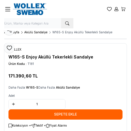
Favorilerim
Hesabım
Sepet
Paylaş
Ana Sayfa
Akülü Sandalye
W165-S Enjoy Aküllü Tekerlekli Sandalye
Favoriye Ekle
WOLLEX
W165-S Enjoy Aküllü Tekerlekli Sandalye
Ürün Kodu :
T181
171.390,60
TL
SEPETE EKLE
Daha Fazla
W165-S
Daha Fazla
Akülü Sandalye
Adet
SEPETE EKLE
Koleksiyon +
Teklif +
Fiyat Alarmı