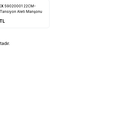
EX
59020001 22CM-
rilere Ekle
ansiyon Aleti Manşonu
TL
adır.