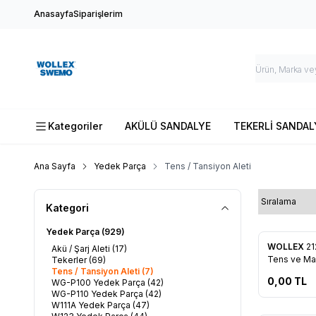
Anasayfa
Siparişlerim
Kategoriler
AKÜLÜ SANDALYE
TEKERLİ SANDAL
Ana Sayfa
Yedek Parça
Tens / Tansiyon Aleti
Kategori
Yedek Parça
(929)
Tükendi
WOLLEX
21
Akü / Şarj Aleti
(17)
Favorile
Tens ve Mas
Tekerler
(69)
Tens / Tansiyon Aleti
(7)
paketi
0,00
TL
WG-P100 Yedek Parça
(42)
WG-P110 Yedek Parça
(42)
W111A Yedek Parça
(47)
Tükendi