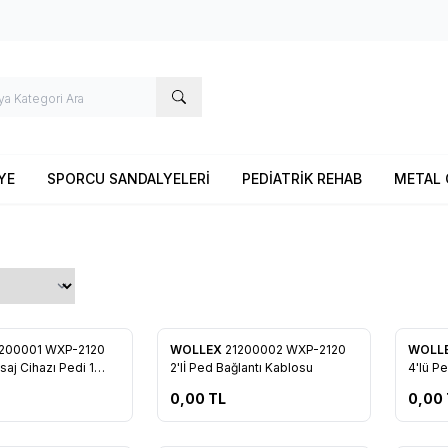
YE
SPORCU SANDALYELERİ
PEDİATRİK REHAB
METAL 
Tükendi
Tükendi
200001 WXP-2120
WOLLEX
21200002 WXP-2120
WOLL
re Ekle
Favorilere Ekle
Favo
aj Cihazı Pedi 1
2'lİ Ped Bağlantı Kablosu
4'lü P
0,00
TL
0,00
Tükendi
Tükendi