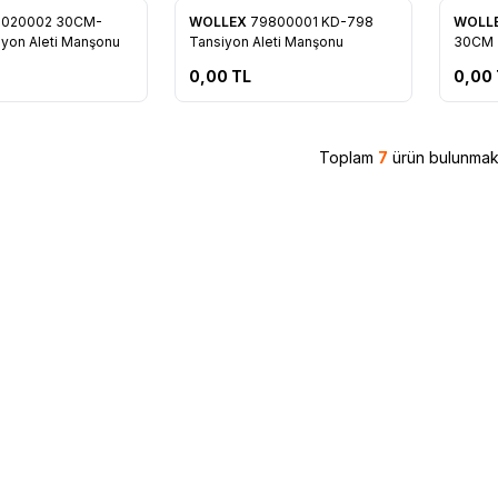
9020002 30CM-
WOLLEX
79800001 KD-798
WOLL
re Ekle
Favorilere Ekle
Favo
yon Aleti Manşonu
Tansiyon Aleti Manşonu
30CM T
0,00
TL
0,00
Toplam
7
ürün bulunmakt