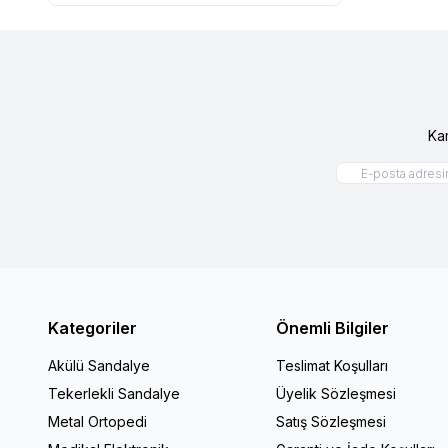
WG-M319 Yedek Parça
(30)
WG-M410 Hero Yedek Parça
(1)
W688 Yedek Parça
(15)
W466 Yedek Parça
(27)
W689 Yedek Parça
(11)
WG-M698 Yedek Parça
(16)
WG-M699 Yedek Parça
(8)
W809 Yedek Parça
(14)
W809E Yedek Parça
(17)
Ka
W730 Yedek Parça
(2)
W734 Yedek Parça
(13)
WG-M805 Yedek Parça
(19)
W864 Yedek Parça
(22)
W865 Yedek Parça
(24)
WG-M957 Yedek Parça
(23)
WG-M958 Yedek Parça
(28)
WG-M863 Yedek Parça
(20)
W980 Yedek Parça
(26)
W983 Yedek Parça
(26)
8001-12 Yedek Parça
(17)
8001-16 Trio Yedek Parça
(23)
Kategoriler
Önemli Bilgiler
WG-W911 Yedek Parça
(1)
WG-W913 Yedek Parça
(1)
Akülü Sandalye
Teslimat Koşulları
WG-W925 Yedek Parça
(4)
WG-M926 Yedek Parça
(1)
Tekerlekli Sandalye
Üyelik Sözleşmesi
WG-L510 Yedek Parça
(2)
Metal Ortopedi
Satış Sözleşmesi