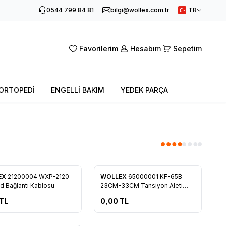
0544 799 84 81
bilgi@wollex.com.tr
TR
Favorilerim
Hesabım
Sepetim
ORTOPEDİ
ENGELLİ BAKIM
YEDEK PARÇA
Tükendi
EX
21200004 WXP-2120
WOLLEX
65000001 KF-65B
rilere Ekle
Favorilere Ekle
ed Bağlantı Kablosu
23CM-33CM Tansiyon Aleti
Manşonu
TL
0,00
TL