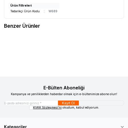
Ürün Filtreleri
Tedarikçi Ürün Kodu
:
W689
Benzer Ürünler
WOLLEX
8001-12 UNO CP Engelli
RACE EVO
RACER EVO Engelli Puseti
Puseti
Favorilere Ekle
Favorilere Ekle
48.304,97
TL
154.909,03
TL
Sepete Ekle
Sepete Ekle
E-Bülten Aboneliği
Kampanya ve yeniliklerden haberdar olmak için e-bültenimize abone olun!
Kayıt Ol
KVKK Sözleşmesi'ni
okudum, kabul ediyorum.
Kategoriler