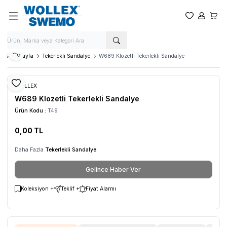
Favorilerim
Hesabım
Sepet
Paylaş
Ana Sayfa
Tekerlekli Sandalye
W689 Klozetli Tekerlekli Sandalye
Favoriye Ekle
WOLLEX
W689 Klozetli Tekerlekli Sandalye
Ürün Kodu :
T49
0,00
TL
Daha Fazla
Tekerlekli Sandalye
Gelince Haber Ver
Koleksiyon +
Teklif +
Fiyat Alarmı