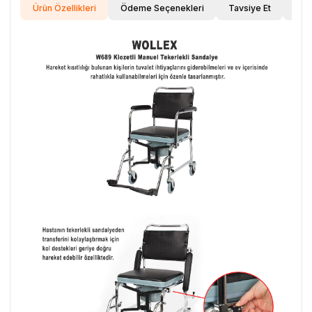
Ürün Özellikleri
Ödeme Seçenekleri
Tavsiye Et
İade