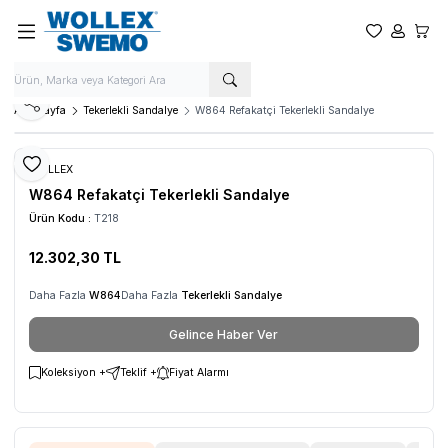
Favorilerim
Hesabım
Sepet
Paylaş
Ana Sayfa
Tekerlekli Sandalye
W864 Refakatçi Tekerlekli Sandalye
Favoriye Ekle
WOLLEX
W864 Refakatçi Tekerlekli Sandalye
Ürün Kodu :
T218
12.302,30
TL
Daha Fazla
W864
Daha Fazla
Tekerlekli Sandalye
Gelince Haber Ver
Koleksiyon +
Teklif +
Fiyat Alarmı