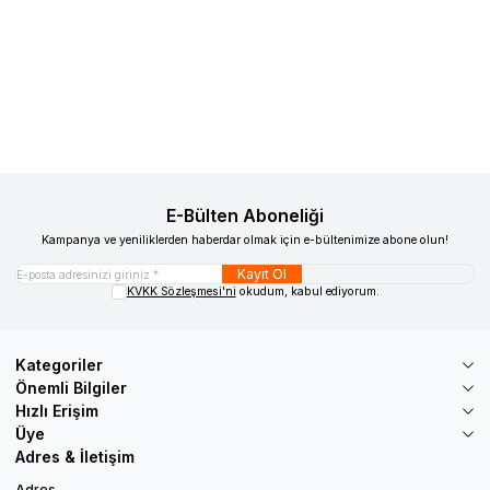
WOLLEX
8001-12 UNO CP Engelli
RACE EVO
RACER EVO Engelli Puseti
Puseti
Favorilere Ekle
Favorilere Ekle
48.304,97
TL
154.909,03
TL
Sepete Ekle
Sepete Ekle
E-Bülten Aboneliği
Kampanya ve yeniliklerden haberdar olmak için e-bültenimize abone olun!
Kayıt Ol
KVKK Sözleşmesi'ni
okudum, kabul ediyorum.
Kategoriler
Önemli Bilgiler
Hızlı Erişim
Üye
Adres & İletişim
Adres