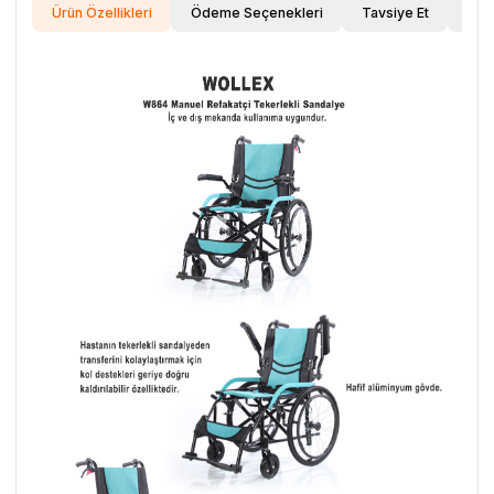
Ürün Özellikleri
Ödeme Seçenekleri
Tavsiye Et
İade