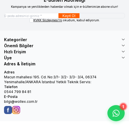
E-Bülten Aboneliği
Kampanya ve yeniliklerden haberdar olmak için e-bültenimize abone olun!
Kayıt Ol
KVKK Sözleşmesi'ni
okudum, kabul ediyorum.
Kategoriler
Önemli Bilgiler
Hızlı Erişim
Üye
Adres & İletişim
Adres
Macun mahallesi 195. Cd. No:3/1- 3/2- 3/3- 3/4, 06374
Yenimahalle/ANKARA İstanbul Yetkili Teknik Servis:
Telefon
0544 799 84 81
E-Posta
bilgi@wollex.com.tr
1
Facebook
Instagram