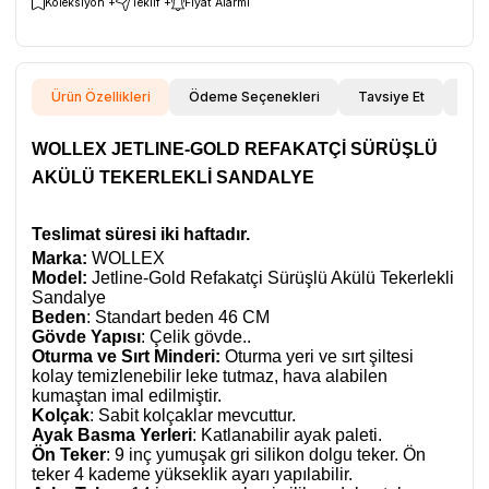
Koleksiyon +
Teklif +
Fiyat Alarmı
Ürün Özellikleri
Ödeme Seçenekleri
Tavsiye Et
İade
WOLLEX JETLINE-GOLD REFAKATÇİ SÜRÜŞLÜ
AKÜLÜ TEKERLEKLİ SANDALYE
Teslimat süresi iki haftadır.
Marka:
WOLLEX
Model:
Jetline-Gold Refakatçi Sürüşlü Akülü Tekerlekli
Sandalye
Beden
: Standart beden 46 CM
Gövde Yapısı
: Çelik gövde..
Oturma ve Sırt Minderi:
Oturma yeri ve sırt şiltesi
kolay temizlenebilir leke tutmaz, hava alabilen
kumaştan imal edilmiştir.
Kolçak
: Sabit kolçaklar mevcuttur.
Ayak Basma Yerleri
: Katlanabilir ayak paleti.
Ön Teker
: 9 inç yumuşak gri silikon dolgu teker. Ön
teker 4 kademe yükseklik ayarı yapılabilir.