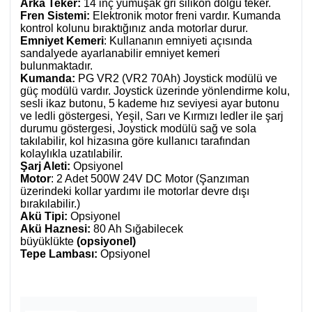
Arka Teker:
14 inç yumuşak gri silikon dolgu teker.
Fren Sistemi:
Elektronik motor freni vardır. Kumanda
kontrol kolunu bıraktığınız anda motorlar durur.
Emniyet Kemeri
: Kullananın emniyeti açısında
sandalyede ayarlanabilir emniyet kemeri
bulunmaktadır.
Kumanda:
PG VR2 (VR2 70Ah) Joystick modülü ve
güç modülü vardır. Joystick üzerinde yönlendirme kolu,
sesli ikaz butonu, 5 kademe hız seviyesi ayar butonu
ve ledli göstergesi, Yeşil, Sarı ve Kırmızı ledler ile şarj
durumu göstergesi, Joystick modülü sağ ve sola
takılabilir, kol hizasına göre kullanıcı tarafından
kolaylıkla uzatılabilir.
Şarj Aleti:
Opsiyonel
Motor
: 2 Adet 500W 24V DC Motor (Şanzıman
üzerindeki kollar yardımı ile motorlar devre dışı
bırakılabilir.)
Akü Tipi:
Opsiyonel
Akü Haznesi:
80 Ah Sığabilecek
büyüklükte
(opsiyonel)
Tepe Lambası:
Opsiyonel