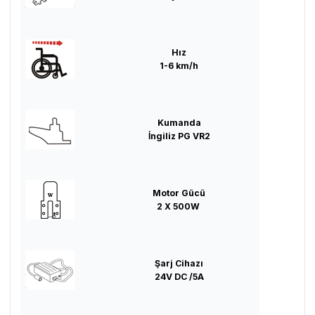
Hız
1-6 km/h
Kumanda
İngiliz PG VR2
Motor Gücü
2 X 500W
Şarj Cihazı
24V DC /5A