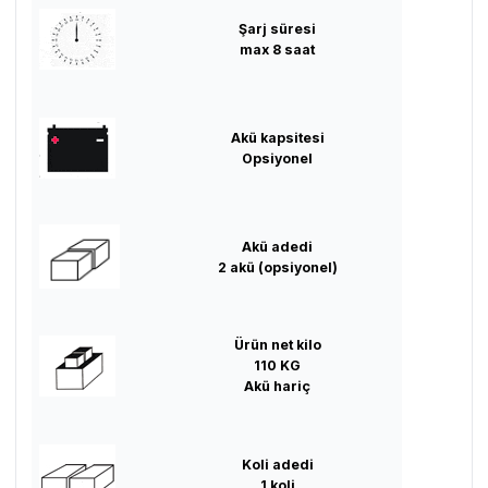
Şarj süresi
max 8 saat
Akü kapsitesi
Opsiyonel
Akü adedi
2 akü (opsiyonel)
Ürün net kilo
110 KG
Akü hariç
Koli adedi
1 koli