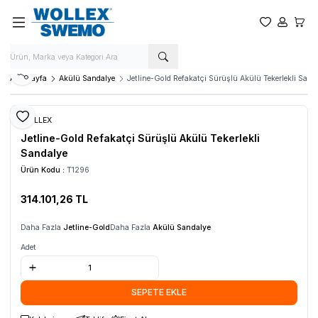
Favorilerim
Hesabım
Sepet
Paylaş
Ana Sayfa
Akülü Sandalye
Jetline-Gold Refakatçi Sürüşlü Akülü Tekerlekli Sand
Favoriye Ekle
WOLLEX
Jetline-Gold Refakatçi Sürüşlü Akülü Tekerlekli
Sandalye
Ürün Kodu :
T1296
314.101,26
TL
SEPETE EKLE
Daha Fazla
Jetline-Gold
Daha Fazla
Akülü Sandalye
Adet
SEPETE EKLE