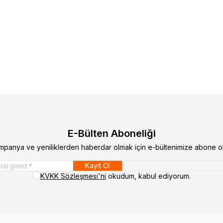
X
50006001 Wollex 6001 Rulman
WOLLEX
80718003 W807 O
lere Ekle
Favorilere Ekle
TL
1.807,09
TL
E-Bülten Aboneliği
mpanya ve yeniliklerden haberdar olmak için e-bültenimize abone ol
Kayıt Ol
KVKK Sözleşmesi'ni
okudum, kabul ediyorum.