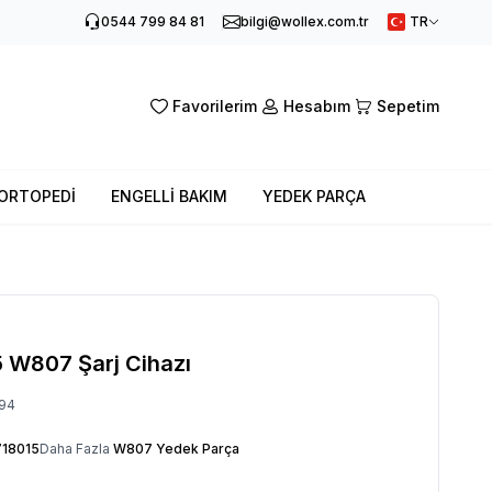
0544 799 84 81
bilgi@wollex.com.tr
TR
Favorilerim
Hesabım
Sepetim
ORTOPEDİ
ENGELLİ BAKIM
YEDEK PARÇA
 W807 Şarj Cihazı
94
18015
Daha Fazla
W807 Yedek Parça