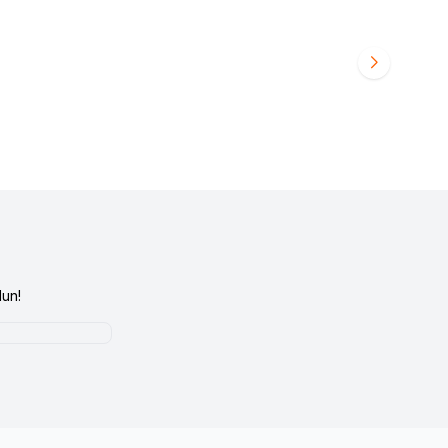
turma Minderi
WOLLEX
90001001 Wollex Joystick Şapka
Favorilere Ekle
461,09
TL
un!