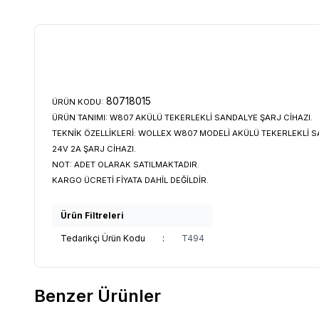
80718015
ÜRÜN KODU:
ÜRÜN TANIMI:
W807 AKÜLÜ TEKERLEKLİ SANDALYE ŞARJ CİHAZI.
TEKNİK ÖZELLİKLERİ:
WOLLEX W807 MODELİ AKÜLÜ TEKERLEKLİ S
24V 2A ŞARJ CİHAZI.
NOT:
ADET OLARAK SATILMAKTADIR.
KARGO ÜCRETİ FİYATA DAHİL DEĞİLDİR.
Ürün Filtreleri
Tedarikçi Ürün Kodu
:
T494
Benzer Ürünler