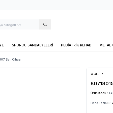
YE
SPORCU SANDALYELERİ
PEDİATRİK REHAB
METAL 
07 Şarj Cihazı
WOLLEX
80718015
Ürün Kodu :
T4
Daha Fazla
807