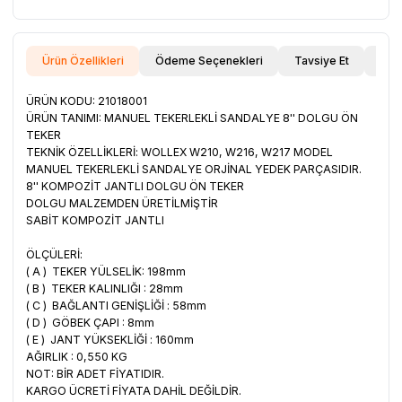
Ürün Özellikleri
Ödeme Seçenekleri
Tavsiye Et
İade
ÜRÜN KODU:
21018001
ÜRÜN TANIMI: MANUEL TEKERLEKLİ SANDALYE 8'' DOLGU ÖN
TEKER
TEKNİK ÖZELLİKLERİ: WOLLEX W210, W216, W217 MODEL
MANUEL TEKERLEKLİ SANDALYE ORJİNAL YEDEK PARÇASIDIR.
8'' KOMPOZİT JANTLI DOLGU ÖN TEKER
DOLGU MALZEMDEN ÜRETİLMİŞTİR
SABİT KOMPOZİT JANTLI
ÖLÇÜLERİ:
( A ) TEKER YÜLSELİK: 198mm
( B ) TEKER KALINLIĞI : 28mm
( C ) BAĞLANTI GENİŞLİĞİ : 58mm
( D ) GÖBEK ÇAPI : 8mm
( E ) JANT YÜKSEKLİĞİ : 160mm
AĞIRLIK : 0,550 KG
NOT: BİR ADET FİYATIDIR.
KARGO ÜCRETİ FİYATA DAHİL DEĞİLDİR.