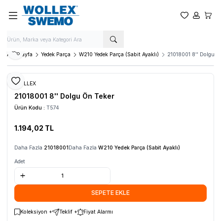
Favorilerim
Hesabım
Sepet
Paylaş
Ana Sayfa
Yedek Parça
W210 Yedek Parça (Sabit Ayaklı)
21018001 8'' Dolgu Ö
Favoriye Ekle
WOLLEX
21018001 8'' Dolgu Ön Teker
Ürün Kodu :
T574
1.194,02
TL
SEPETE EKLE
Daha Fazla
21018001
Daha Fazla
W210 Yedek Parça (Sabit Ayaklı)
Adet
SEPETE EKLE
Koleksiyon +
Teklif +
Fiyat Alarmı