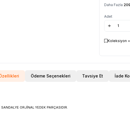
Daha Fazla
209
Adet
Koleksiyon +
zellikleri
Ödeme Seçenekleri
Tavsiye Et
İade Ko
 SANDALYE ORJİNAL YEDEK PARÇASIDIR.