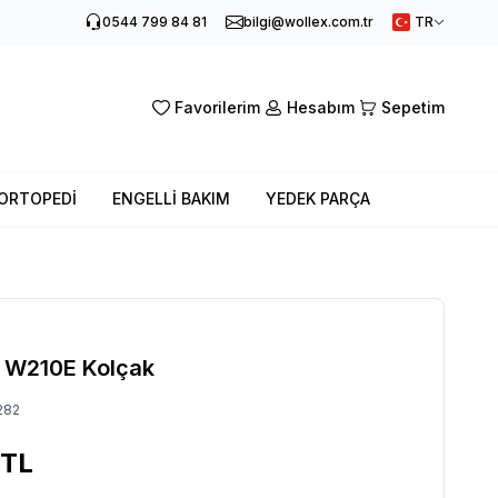
0544 799 84 81
bilgi@wollex.com.tr
TR
Favorilerim
Hesabım
Sepetim
ORTOPEDİ
ENGELLİ BAKIM
YEDEK PARÇA
 W210E Kolçak
282
TL