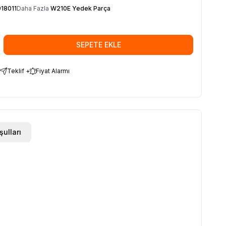
18011
Daha Fazla
W210E Yedek Parça
SEPETE EKLE
Teklif +
Fiyat Alarmı
şulları