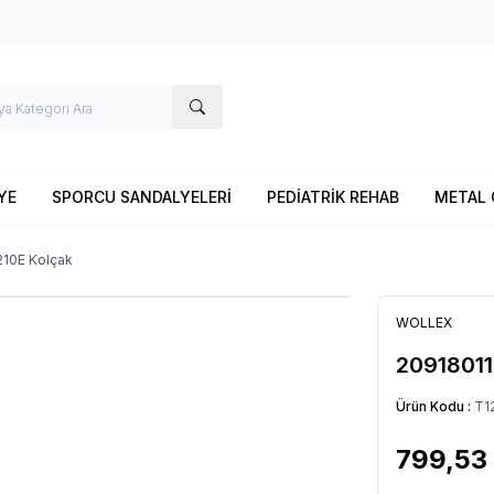
YE
SPORCU SANDALYELERİ
PEDİATRİK REHAB
METAL 
10E Kolçak
WOLLEX
20918011
Ürün Kodu :
T1
799,53