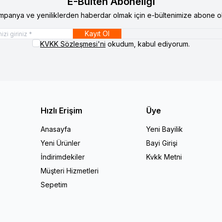
E-Bülten Aboneliği
mpanya ve yeniliklerden haberdar olmak için e-bültenimize abone ol
Kayıt Ol
KVKK Sözleşmesi'ni
okudum, kabul ediyorum.
Hızlı Erişim
Üye
Anasayfa
Yeni Bayilik
Yeni Ürünler
Bayi Girişi
İndirimdekiler
Kvkk Metni
Müşteri Hizmetleri
Sepetim