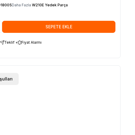
918005
Daha Fazla
W210E Yedek Parça
SEPETE EKLE
Teklif +
Fiyat Alarmı
şulları