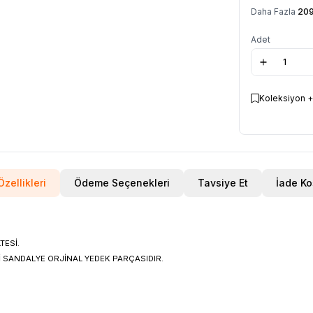
Daha Fazla
20
Adet
Koleksiyon +
zellikleri
Ödeme Seçenekleri
Tavsiye Et
İade Ko
TESİ.
 SANDALYE ORJİNAL YEDEK PARÇASIDIR.