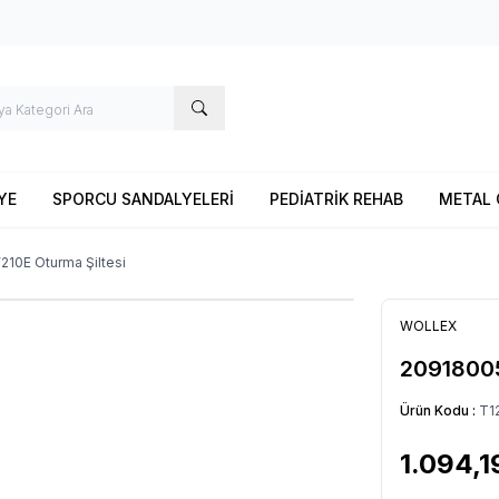
YE
SPORCU SANDALYELERİ
PEDİATRİK REHAB
METAL 
10E Oturma Şiltesi
WOLLEX
20918005
Ürün Kodu :
T1
1.094,1