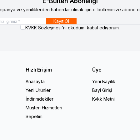
E-Bülten Aboneliği
mpanya ve yeniliklerden haberdar olmak için e-bültenimize abone ol
Kayıt Ol
KVKK Sözleşmesi'ni
okudum, kabul ediyorum.
Hızlı Erişim
Üye
Anasayfa
Yeni Bayilik
Yeni Ürünler
Bayi Girişi
İndirimdekiler
Kvkk Metni
Müşteri Hizmetleri
Sepetim