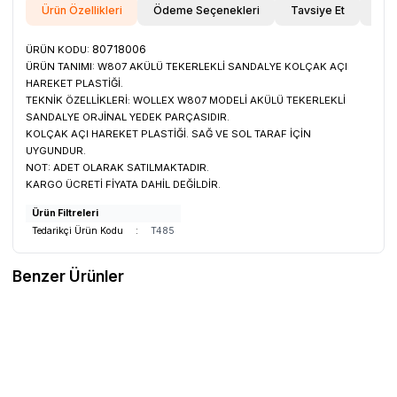
Ürün Özellikleri
Ödeme Seçenekleri
Tavsiye Et
İade
80718006
ÜRÜN KODU:
ÜRÜN TANIMI:
W807 AKÜLÜ TEKERLEKLİ SANDALYE KOLÇAK AÇI
HAREKET PLASTİĞİ.
TEKNİK ÖZELLİKLERİ:
WOLLEX W807 MODELİ AKÜLÜ TEKERLEKLİ
SANDALYE ORJİNAL YEDEK PARÇASIDIR.
KOLÇAK AÇI HAREKET PLASTİĞİ. SAĞ VE SOL TARAF İÇİN
UYGUNDUR.
NOT:
ADET OLARAK SATILMAKTADIR.
KARGO ÜCRETİ FİYATA DAHİL DEĞİLDİR.
Ürün Filtreleri
Tedarikçi Ürün Kodu
:
T485
Benzer Ürünler
WOLLEX
20018001 200x50A Akülü
WOLLEX
50006001 Wollex 6001
Sandalye Dolgu Ön Teker
Rulman
Favorilere Ekle
Favorilere Ekle
1.570,51
TL
628,20
TL
Sepete Ekle
Sepete Ekle