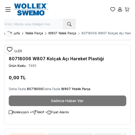
Favorilerim
Hesabım
Sepet
Paylaş
Ana Sayfa
Yedek Parça
W807 Yedek Parça
80718006 W807 Kolçak Açı Hareket
Favoriye Ekle
WOLLEX
80718006 W807 Kolçak Açı Hareket Plastiği
Ürün Kodu :
T485
0,00
TL
Daha Fazla
80718006
Daha Fazla
W807 Yedek Parça
Gelince Haber Ver
Koleksiyon +
Teklif +
Fiyat Alarmı