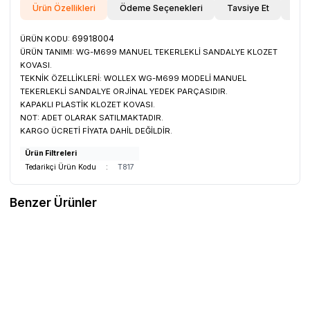
Ürün Özellikleri
Ödeme Seçenekleri
Tavsiye Et
İade
69918004
ÜRÜN KODU:
ÜRÜN TANIMI:
WG-M699 MANUEL TEKERLEKLİ SANDALYE KLOZET
KOVASI.
TEKNİK ÖZELLİKLERİ:
WOLLEX WG-M699 MODELİ MANUEL
TEKERLEKLİ SANDALYE ORJİNAL YEDEK PARÇASIDIR.
KAPAKLI PLASTİK KLOZET KOVASI.
NOT:
ADET OLARAK SATILMAKTADIR.
KARGO ÜCRETİ FİYATA DAHİL DEĞİLDİR.
Ürün Filtreleri
Tedarikçi Ürün Kodu
:
T817
Benzer Ürünler
WOLLEX
69918001 5'' WG-M699
Dolgu Teker
Favorilere Ekle
1.068,33
TL
Sepete Ekle