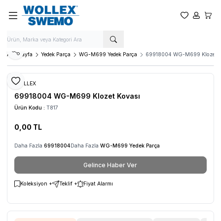
Favorilerim
Hesabım
Sepet
Paylaş
Ana Sayfa
Yedek Parça
WG-M699 Yedek Parça
69918004 WG-M699 Klozet K
Favoriye Ekle
WOLLEX
69918004 WG-M699 Klozet Kovası
Ürün Kodu :
T817
0,00
TL
Daha Fazla
69918004
Daha Fazla
WG-M699 Yedek Parça
Gelince Haber Ver
Koleksiyon +
Teklif +
Fiyat Alarmı