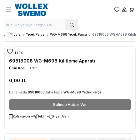
Favorilerim
Hesabım
Sepet
Paylaş
Ana Sayfa
Yedek Parça
WG-M698 Yedek Parça
69818008 WG-M698 Kilitleme
Favoriye Ekle
WOLLEX
69818008 WG-M698 Kilitleme Aparatı
Ürün Kodu :
T787
0,00
TL
Daha Fazla
69818008
Daha Fazla
WG-M698 Yedek Parça
Gelince Haber Ver
Koleksiyon +
Teklif +
Fiyat Alarmı