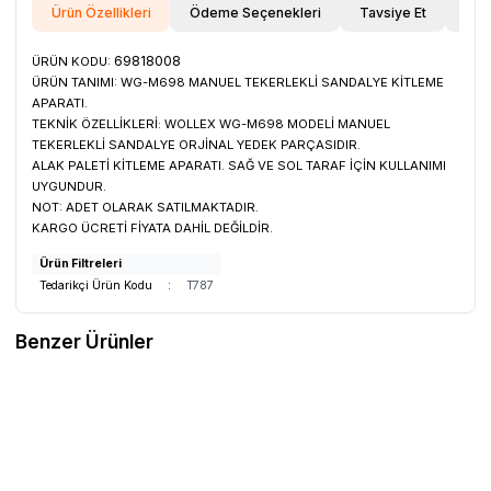
Ürün Özellikleri
Ödeme Seçenekleri
Tavsiye Et
İade
69818008
ÜRÜN KODU:
ÜRÜN TANIMI:
WG-M698 MANUEL TEKERLEKLİ SANDALYE KİTLEME
APARATI.
TEKNİK ÖZELLİKLERİ:
WOLLEX WG-M698 MODELİ MANUEL
TEKERLEKLİ SANDALYE ORJİNAL YEDEK PARÇASIDIR.
ALAK PALETİ KİTLEME APARATI. SAĞ VE SOL TARAF İÇİN KULLANIMI
UYGUNDUR.
NOT:
ADET OLARAK SATILMAKTADIR.
KARGO ÜCRETİ FİYATA DAHİL DEĞİLDİR.
Ürün Filtreleri
Tedarikçi Ürün Kodu
:
T787
Benzer Ürünler
WOLLEX
69818006 WG-M698 Sağ
WOLLEX
69818007 WG-M698 Sol
Ayak Paleti
Ayak Paleti
Favorilere Ekle
Favorilere Ekle
1.484,84
TL
2.569,92
TL
Sepete Ekle
Sepete Ekle