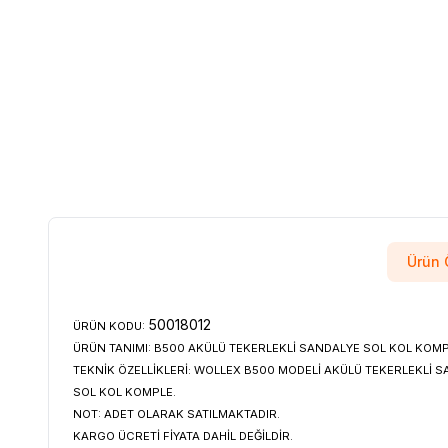
Ürün Ö
50018012
ÜRÜN KODU:
ÜRÜN TANIMI:
B500 AKÜLÜ TEKERLEKLİ SANDALYE SOL KOL KOMP
TEKNİK ÖZELLİKLERİ:
WOLLEX B500 MODELİ AKÜLÜ TEKERLEKLİ S
SOL KOL KOMPLE.
NOT:
ADET OLARAK SATILMAKTADIR.
KARGO ÜCRETİ FİYATA DAHİL DEĞİLDİR.