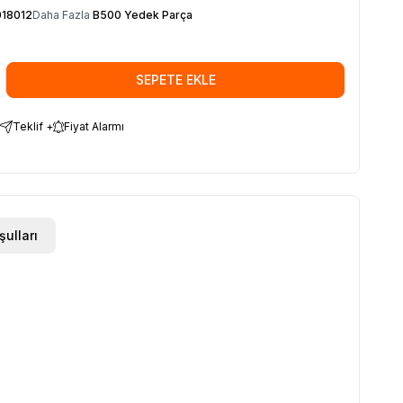
18012
Daha Fazla
B500 Yedek Parça
SEPETE EKLE
Teklif +
Fiyat Alarmı
şulları