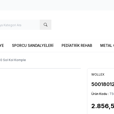
YE
SPORCU SANDALYELERİ
PEDİATRİK REHAB
METAL 
0 Sol Kol Komple
WOLLEX
50018012
Ürün Kodu :
T5
2.856,5