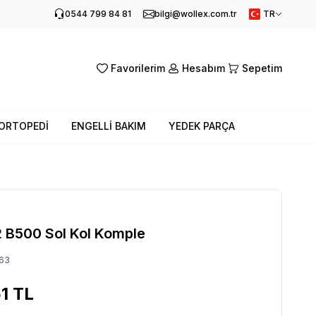
0544 799 84 81
bilgi@wollex.com.tr
TR
Favorilerim
Hesabım
Sepetim
ORTOPEDİ
ENGELLİ BAKIM
YEDEK PARÇA
 B500 Sol Kol Komple
63
1
TL