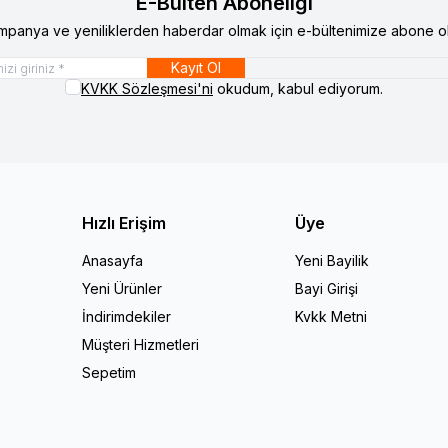
E-Bülten Aboneliği
mpanya ve yeniliklerden haberdar olmak için e-bültenimize abone ol
Kayıt Ol
KVKK Sözleşmesi'ni
okudum, kabul ediyorum.
Hızlı Erişim
Üye
Anasayfa
Yeni Bayilik
Yeni Ürünler
Bayi Girişi
İndirimdekiler
Kvkk Metni
Müşteri Hizmetleri
Sepetim