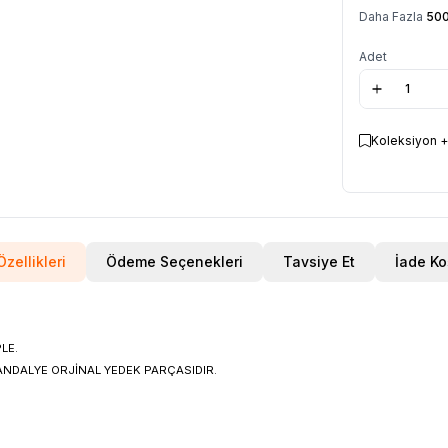
Daha Fazla
500
Adet
Koleksiyon +
zellikleri
Ödeme Seçenekleri
Tavsiye Et
İade Ko
LE.
ANDALYE ORJİNAL YEDEK PARÇASIDIR.