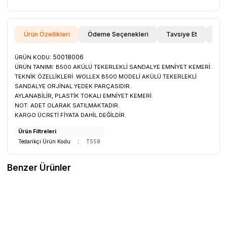
Ürün Özellikleri
Ödeme Seçenekleri
Tavsiye Et
İade
50018006
ÜRÜN KODU:
ÜRÜN TANIMI:
B500 AKÜLÜ TEKERLEKLİ SANDALYE EMNİYET KEMERİ.
TEKNİK ÖZELLİKLERİ:
WOLLEX B500 MODELİ AKÜLÜ TEKERLEKLİ
SANDALYE ORJİNAL YEDEK PARÇASIDIR.
AYLANABİLİR, PLASTİK TOKALI EMNİYET KEMERİ.
NOT:
ADET OLARAK SATILMAKTADIR.
KARGO ÜCRETİ FİYATA DAHİL DEĞİLDİR.
Ürün Filtreleri
Tedarikçi Ürün Kodu
:
T558
Benzer Ürünler
WOLLEX
12622032 62-203 (12½ X 2
WOLLEX
50006202 Wollex 6202
¼) 12'' Jantlı Dolgu Arka Teker
Rulman
Favorilere Ekle
Favorilere Ekle
3.425,30
TL
627,97
TL
Sepete Ekle
Sepete Ekle