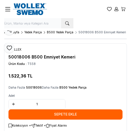
Favorilerim
Hesabım
Sepet
Paylaş
Ana Sayfa
Yedek Parça
B500 Yedek Parça
50018006 B500 Emniyet Kemeri
Favoriye Ekle
WOLLEX
50018006 B500 Emniyet Kemeri
Ürün Kodu :
T558
1.522,36
TL
SEPETE EKLE
Daha Fazla
50018006
Daha Fazla
B500 Yedek Parça
Adet
SEPETE EKLE
Koleksiyon +
Teklif +
Fiyat Alarmı